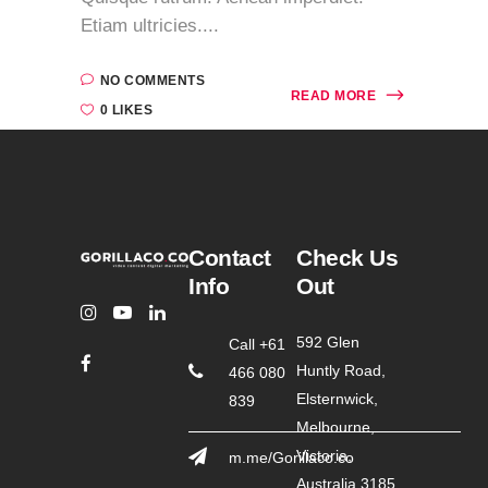
Etiam ultricies....
NO COMMENTS
READ MORE
0 LIKES
Contact
Check Us
Info
Out
592 Glen
Call +61
Huntly Road,
466 080
Elsternwick,
839
Melbourne,
Victoria,
m.me/Gorillaco.co
Australia 3185